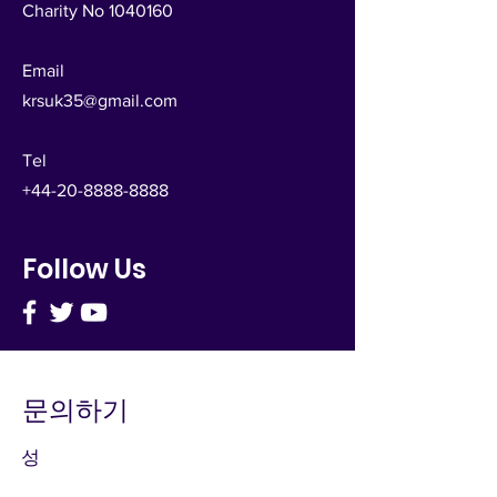
Charity No
1040160
Email
krsuk35@gmail.com
Tel
+44-20-8888-8888
Follow Us
문의하기
성