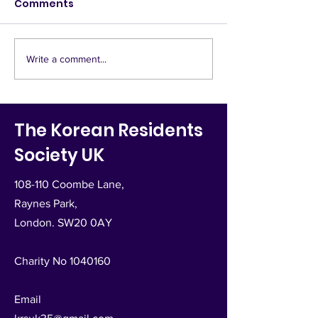
Comments
박재현,김규자,김준
문의건)
이지숙,태재두 (전
의 요구에 관한 답
서는 12월12일 과 
Write a comment...
걸쳐서 박재현씨가
제출한 서류만을 
립적이고 객관적인
The Korean Residents
거 작성하였음을 
드립니다 전...
Society UK
108-110 Coombe Lane,
Raynes Park,
London. SW20 0AY
Charity No
1040160
Email