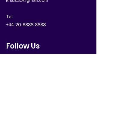
krsuk35@gmail.com
Tel
+44-20-8888-8888
Follow Us
문의하기
성
이름
Email