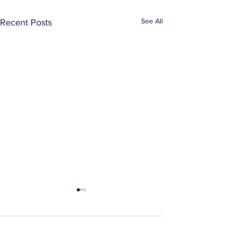
See All
Recent Posts
36대 회장선거 등록서류
김상수 감사님 
현,김규자,김준환
전홍석,태재두 , 